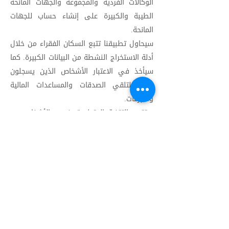
الوكالات الفردية والمجموعة والجهات المانحة
الطيبة والكبيرة على إنشاء حساب للجهات
المانحة.
سيحاول تطبيقنا تتبع السكان الفقراء من خلال
أدلة الاستخراج النشطة من البيانات الكبيرة. كما
سيأخذ في الاعتبار الأشخاص الذين يسجلون
طوعًا لتلقي الصدقات والمساعدات المالية
والتبرعات.
ستقوم التقنية المتطورة بفحص الأشخاص من
الحسابات المزدوجة والتسجيلات. بحيث يصل
التبرع إلى باب كل رجل وامرأة وأطفال
محتاجين.
الجهات المانحة والوكالات. سوف يراقب الوضع
ويمكنه بسهولة التبرع من أي مكان من خلال
امتيازات الرسائل النصية القصيرة عبر الهاتف
المتحرك / الخدمات المصرفية عبر الإنترنت.
فكرتنا كلها هي إنشاء نظام مركزي بحيث